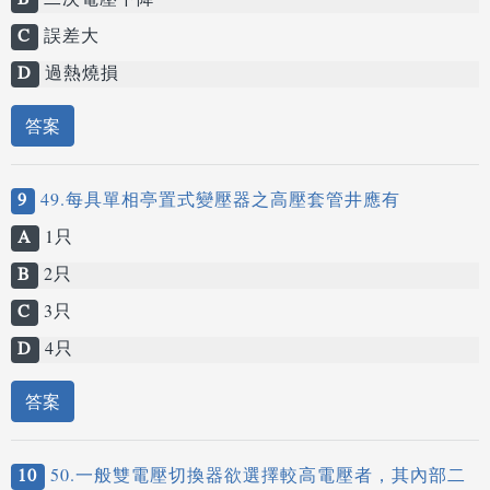
B
二次電壓下降
C
誤差大
D
過熱燒損
答案
9
49.每具單相亭置式變壓器之高壓套管井應有
A
1只
B
2只
C
3只
D
4只
答案
10
50.一般雙電壓切換器欲選擇較高電壓者，其內部二