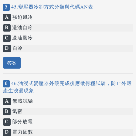
5
45.變壓器冷卻方式分類與代碼AN表
A
強迫風冷
B
送油自冷
C
送油風冷
D
自冷
答案
6
46.油浸式變壓器外殼完成後應做何種試驗，防止外殼
產生洩漏現象
A
無載試驗
B
氣密
C
部分放電
D
電力因數