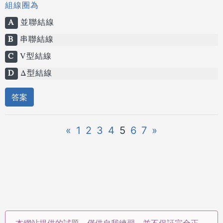
組線圈為
A
並聯結線
B
串聯結線
C
V型結線
D
Δ型結線
答案
«
1
2
3
4
5
6
7
»