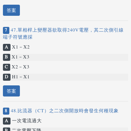
答案
7
47.單相桿上變壓器欲取得240V電壓，其二次側引線
端子符號應採
A
X1－X2
B
X1－X3
C
X2－X3
D
H1－X1
答案
8
48.比流器（CT）之二次側開放時會發生何種現象
A
一次電流過大