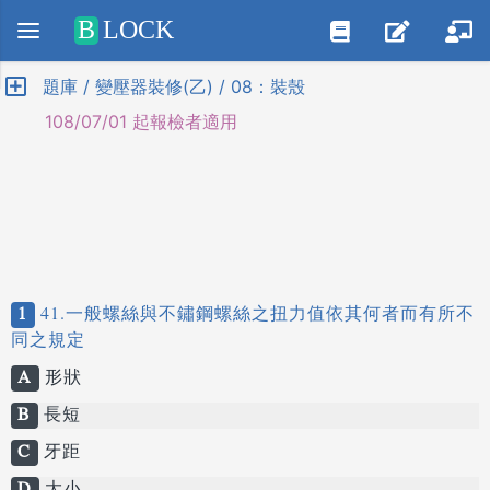
Positive SSL
B
LOCK
題庫 / 變壓器裝修(乙) / 08：裝殼
108/07/01 起報檢者適用
1
41.一般螺絲與不鏽鋼螺絲之扭力值依其何者而有所不
同之規定
A
形狀
B
長短
C
牙距