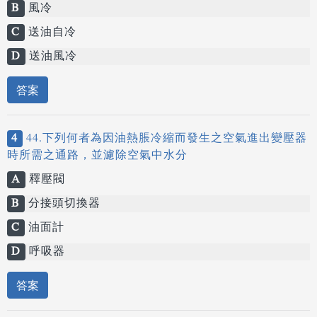
B
風冷
C
送油自冷
D
送油風冷
答案
4
44.下列何者為因油熱脹冷縮而發生之空氣進出變壓器
時所需之通路，並濾除空氣中水分
A
釋壓閥
B
分接頭切換器
C
油面計
D
呼吸器
答案