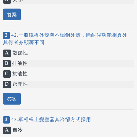
D
大小
答案
2
42.一般鐵板外殼與不鏽鋼外殼，除耐候功能相異外，
其何者亦顯著不同
A
散熱性
B
排油性
C
抗油性
D
密閉性
答案
3
43.單相桿上變壓器其冷卻方式採用
A
自冷