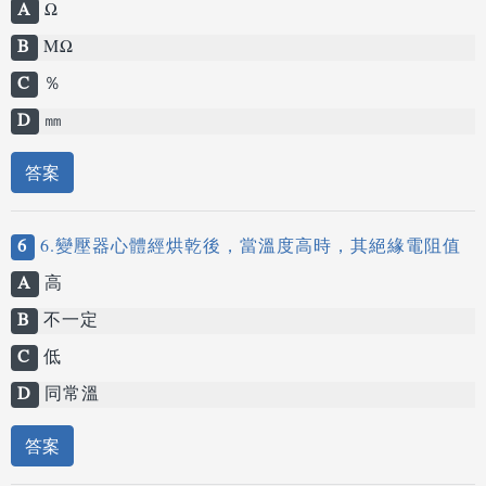
A
Ω
B
MΩ
C
％
D
㎜
答案
6
6.變壓器心體經烘乾後，當溫度高時，其絕緣電阻值
A
高
B
不一定
C
低
D
同常溫
答案