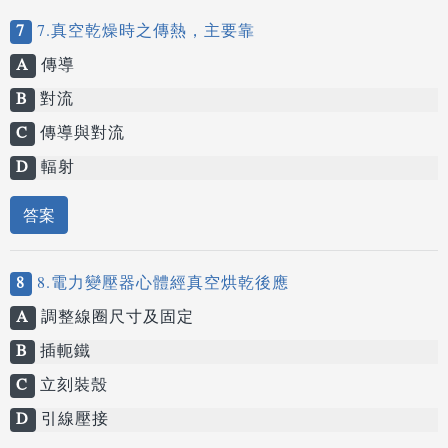
7
7.真空乾燥時之傳熱，主要靠
A
傳導
B
對流
C
傳導與對流
D
輻射
答案
8
8.電力變壓器心體經真空烘乾後應
A
調整線圈尺寸及固定
B
插軛鐵
C
立刻裝殼
D
引線壓接