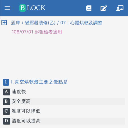
Positive SSL
B
LOCK
題庫 / 變壓器裝修(乙) / 07：心體烘乾及調整
108/07/01 起報檢者適用
1
1.真空烘乾最主要之優點是
A
速度快
B
安全度高
C
溫度可以降低
D
溫度可以提高