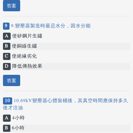
答案
9
9.變壓器製造時最忌水分，因水分能
A
使矽鋼片生鏽
B
使銅線生鏽
C
使絕緣劣化
D
降低傳熱效果
答案
10
10.69kV變壓器心體裝桶後，其真空時間應保持多久
後才注油
A
4小時
B
6小時