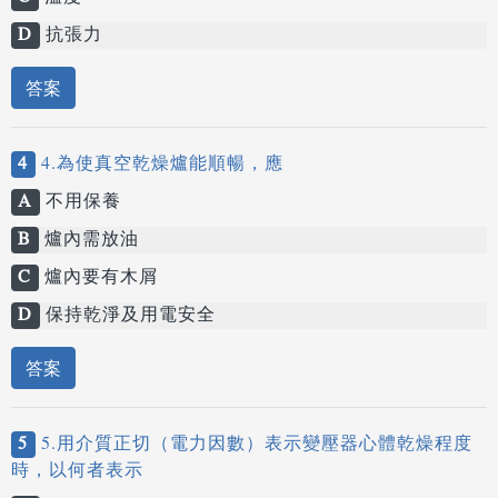
D
抗張力
答案
4
4.為使真空乾燥爐能順暢，應
A
不用保養
B
爐內需放油
C
爐內要有木屑
D
保持乾淨及用電安全
答案
5
5.用介質正切（電力因數）表示變壓器心體乾燥程度
時，以何者表示