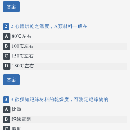
答案
2
2.心體烘乾之溫度，A類材料一般在
A
80℃左右
B
100℃左右
C
150℃左右
D
180℃左右
答案
3
3.欲獲知絕緣材料的乾燥度，可測定絕緣物的
A
比重
B
絕緣電阻
C
溫度