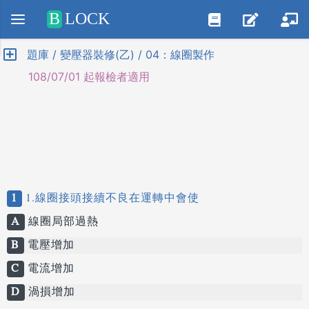
Positive SSL
B
LOCK
題庫 / 變壓器裝修(乙) / 04：線圈製作
108/07/01 起報檢者適用
1
1.線圈接頭接續不良在運轉中會使
A
線圈局部過熱
B
電壓增加
C
電流增加
D
渦損增加