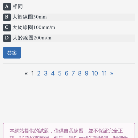
A
相同
B
大於線圈30mm
C
大於線圈100mm/m
D
大於線圈200m/m
答案
«
1
2
3
4
5
6
7
8
9
10
11
»
本網站提供的試題，僅供自我練習，並不保証完全正