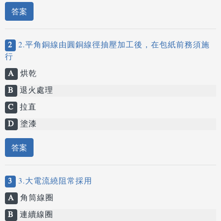
答案
2
2.平角銅線由圓銅線徑抽壓加工後，在包紙前務須施
行
A
烘乾
B
退火處理
C
拉直
D
塗漆
答案
3
3.大電流繞阻常採用
A
角筒線圈
B
連續線圈