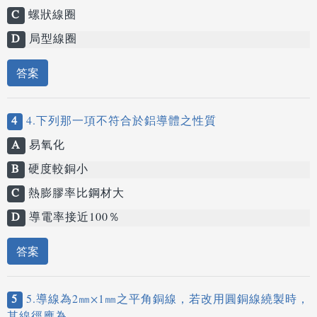
C
螺狀線圈
D
局型線圈
答案
4
4.下列那一項不符合於鋁導體之性質
A
易氧化
B
硬度較銅小
C
熱膨膠率比鋼材大
D
導電率接近100％
答案
5
5.導線為2㎜×1㎜之平角銅線，若改用圓銅線繞製時，