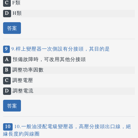
C
F類
D
H類
答案
9
9.桿上變壓器一次側設有分接頭，其目的是
A
預備故障時，可改用其他分接頭
B
調整功率因數
C
調整電壓
D
調整電流
答案
10
10.一般油浸配電級變壓器，高壓分接頭出口線，絕
緣長度約與線圈