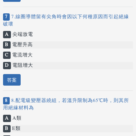
7
7.線圈導體留有尖角時會因以下何種原因而引起絕緣
破壞
A
尖端放電
B
電壓升高
C
電流增大
D
電阻增大
答案
8
8.配電級變壓器繞組，若溫升限制為65℃時，則其所
用絕緣材料為
A
A類
B
E類