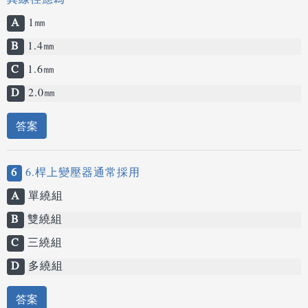
其線徑應為
A
1㎜
B
1.4㎜
C
1.6㎜
D
2.0㎜
答案
6
6.桿上變壓器通常採用
A
單繞組
B
雙繞組
C
三繞組
D
多繞組
答案