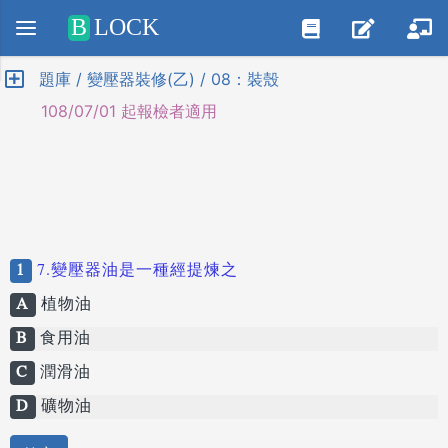
Positive SSL
B
LOCK
題庫 / 變壓器裝修(乙) / 08：裝殼
108/07/01 起報檢者適用
1
7.變壓器油是一種經提煉之
A
植物油
B
食用油
C
潤滑油
D
礦物油