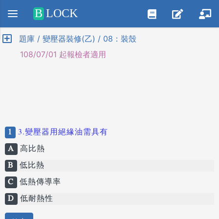
Positive SSL
B
LOCK
題庫 / 變壓器裝修(乙) / 08：裝殼
108/07/01 起報檢者適用
1
3.變壓器用絕緣油需具有
A
高比熱
B
低比熱
C
低熱傳導率
D
低耐熱性