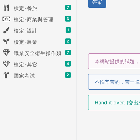
答案
檢定-餐旅
7
檢定-商業與管理
3
檢定-設計
1
檢定-農業
2
職業安全衛生操作類
7
本網站提供的試題，
檢定-其它
4
國家考試
2
不怕辛苦的，苦一陣
Hand it over. (交出