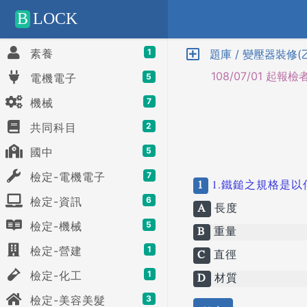
Positive SSL
B
LOCK
素養
1
題庫 / 變壓器裝修(乙
108/07/01 起報檢
電機電子
5
機械
7
共同科目
2
國中
5
檢定-電機電子
7
1
1.鐵鎚之規格是以
檢定-資訊
6
A
長度
檢定-機械
5
B
重量
檢定-營建
1
C
直徑
檢定-化工
1
D
材質
檢定-美容美髮
3