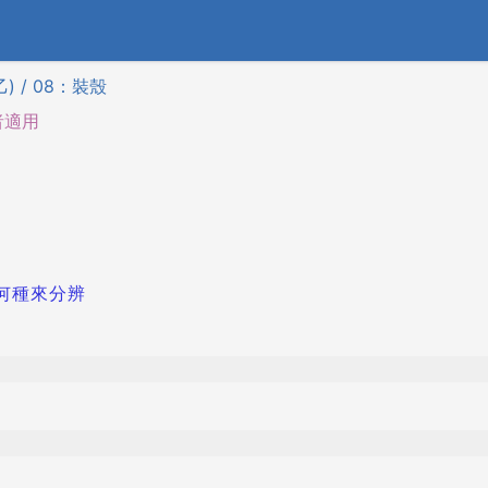
) / 08：裝殼
者適用
何種來分辨