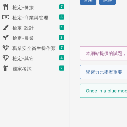
檢定-餐旅
7
檢定-商業與管理
3
檢定-設計
1
檢定-農業
2
職業安全衛生操作類
7
本網站提供的試題，
檢定-其它
4
國家考試
2
學習力比學歷重要
Once in a blue 