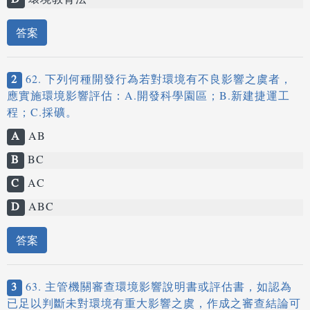
D
環境教育法
答案
2
62. 下列何種開發行為若對環境有不良影響之虞者，
應實施環境影響評估：A.開發科學園區；B.新建捷運工
程；C.採礦。
A
AB
B
BC
C
AC
D
ABC
答案
3
63. 主管機關審查環境影響說明書或評估書，如認為
已足以判斷未對環境有重大影響之虞，作成之審查結論可