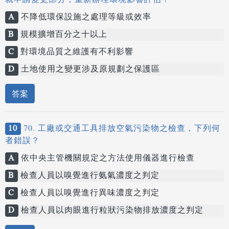
就申請變更部分，重新辦理環境影響評估？
A
不降低環保設施之處理等級或效率
B
規模擴增百分之十以上
C
對環境品質之維護有不利影響
D
土地使用之變更涉及原規劃之保護區
答案
10
70. 工廠或交通工具排放空氣污染物之檢查，下列何
者錯誤？
A
依中央主管機關規定之方法使用儀器進行檢查
B
檢查人員以嗅覺進行氨氣濃度之判定
C
檢查人員以嗅覺進行異味濃度之判定
D
檢查人員以肉眼進行粒狀污染物排放濃度之判定