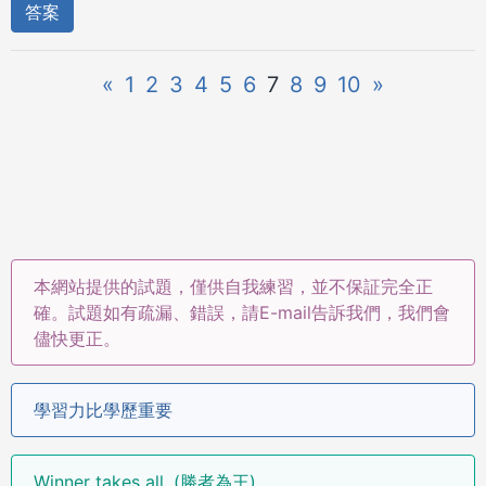
答案
«
1
2
3
4
5
6
7
8
9
10
»
本網站提供的試題，僅供自我練習，並不保証完全正
確。試題如有疏漏、錯誤，請E-mail告訴我們，我們會
儘快更正。
學習力比學歷重要
Winner takes all. (勝者為王)