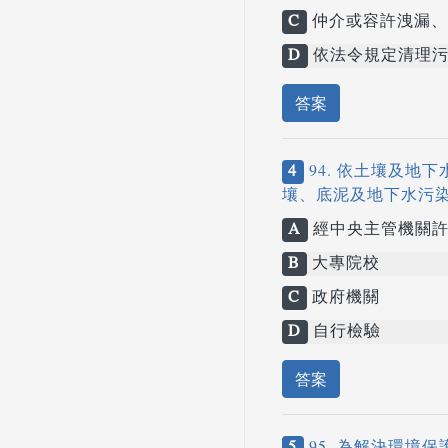
C
仲介或容許洩漏、
D
依法令規定清理污
答案
4
94. 依土壤及
壤、底泥及地下水污
A
經中央主管機關許
B
大專院校
C
政府機關
D
自行檢驗
答案