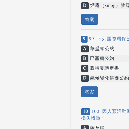
D
煙霧（smog）效
答案
9
99. 下列國際
A
華盛頓公約
B
巴塞爾公約
C
蒙特婁議定書
D
氣候變化綱要公
答案
10
100. 因人類
損失慘重？
A
碳及磷