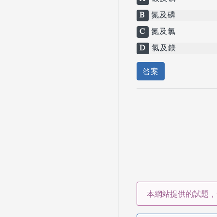
B
氮及磷
C
氮及氯
D
氯及鎂
答案
本網站提供的試題，