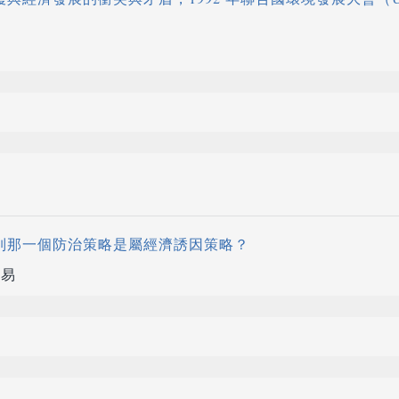
經濟發展的衝突與矛盾，1992 年聯合國環境發展大會（UN Conference
下列那一個防治策略是屬經濟誘因策略？
交易