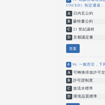
5
95. 為解決環境保護與
UNCED）制定通過：
A
日內瓦公約
B
蒙特婁公約
C
21 世紀議程
D
京都議定書
答案
6
96. 一般而言，
A
可轉換排放許可
B
許可證制度
C
放流水標準
D
環境品質標準