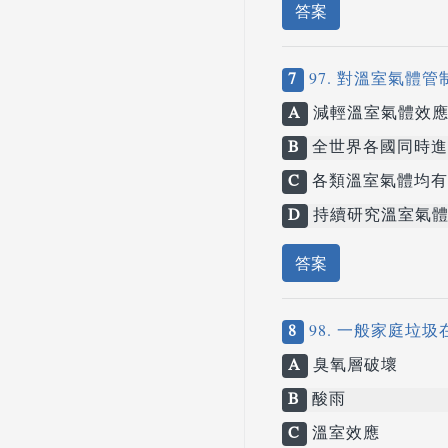
答案
7
97. 對溫室氣體
A
減輕溫室氣體效應
B
全世界各國同時進
C
各類溫室氣體均有
D
持續研究溫室氣體
答案
8
98. 一般家庭
A
臭氧層破壞
B
酸雨
C
溫室效應