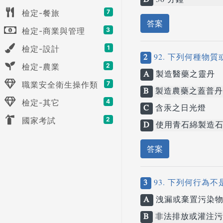
D
30 分鐘
檢定-餐旅
7
答案
檢定-商業與管理
3
檢定-設計
1
2
92. 下列何種物
檢定-農業
2
A
製造醫藥之靈丹
職業安全衛生操作類
7
B
製造農藥之蓋普丹
檢定-其它
4
C
含汞之日光燈
國家考試
2
D
使用青石綿製造石
答案
3
93. 下列何行為
A
洩漏或棄置污染
B
非法排放或灌注污