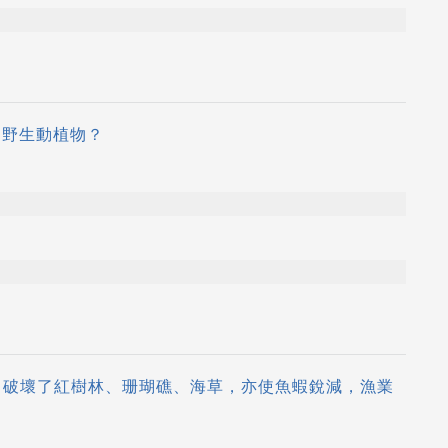
的野生動植物？
生，破壞了紅樹林、珊瑚礁、海草，亦使魚蝦銳減，漁業