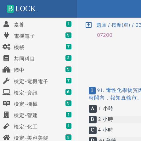
Positive SSL
B
LOCK
素養
1
題庫 / 按摩(單) / 
07200
電機電子
5
機械
7
共同科目
2
國中
5
檢定-電機電子
7
1
91. 毒性化學
檢定-資訊
6
時間內，報知直轄市
檢定-機械
5
A
1 小時
檢定-營建
1
B
2 小時
檢定-化工
1
C
4 小時
檢定-美容美髮
3