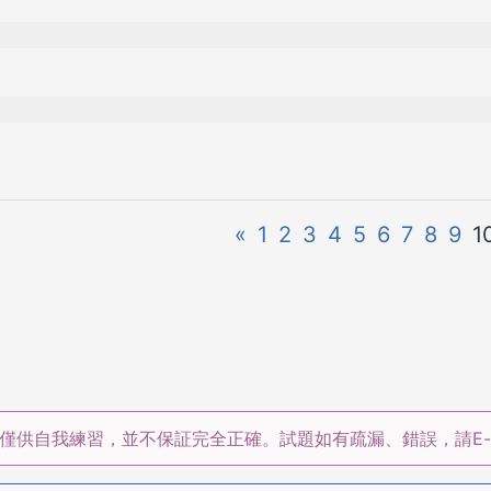
«
1
2
3
4
5
6
7
8
9
1
僅供自我練習，並不保証完全正確。試題如有疏漏、錯誤，請E-m