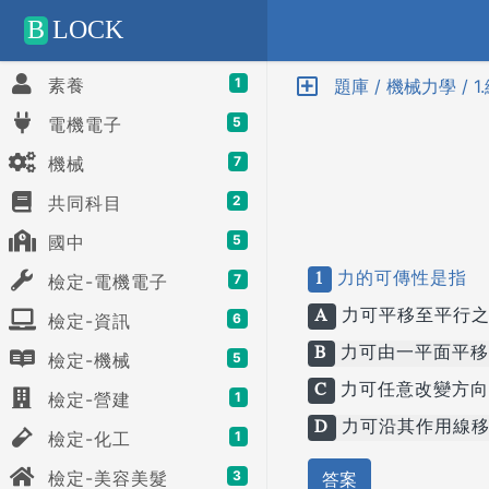
Positive SSL
B
LOCK
素養
1
題庫 / 機械力學 / 1
電機電子
5
機械
7
共同科目
2
國中
5
1
力的可傳性是指
檢定-電機電子
7
A
力可平移至平行之
檢定-資訊
6
B
力可由一平面平移
檢定-機械
5
C
力可任意改變方向
檢定-營建
1
D
力可沿其作用線移
檢定-化工
1
檢定-美容美髮
3
答案