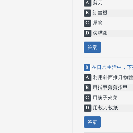
A
剪刀
B
訂書機
C
彈簧
D
尖嘴鉗
答案
8
在日常生活中，下
A
利用斜面推升物
B
用指甲剪剪指甲
C
用筷子夾菜
D
用裁刀裁紙
答案