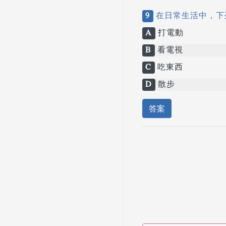
9
在日常生活中，下
A
打電動
B
看電視
C
吃東西
D
散步
答案