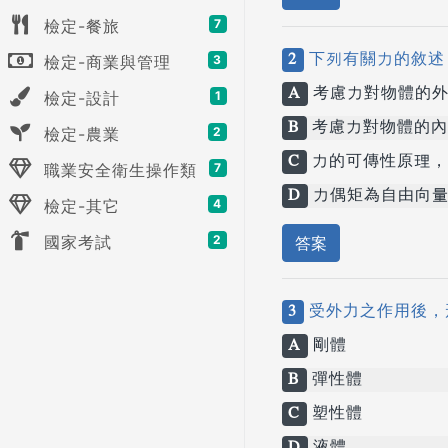
檢定-餐旅
7
2
下列有關力的敘述
檢定-商業與管理
3
A
考慮力對物體的外
檢定-設計
1
B
考慮力對物體的內
檢定-農業
2
C
力的可傳性原理，
職業安全衛生操作類
7
D
力偶矩為自由向量
檢定-其它
4
國家考試
2
答案
3
受外力之作用後，
A
剛體
B
彈性體
C
塑性體