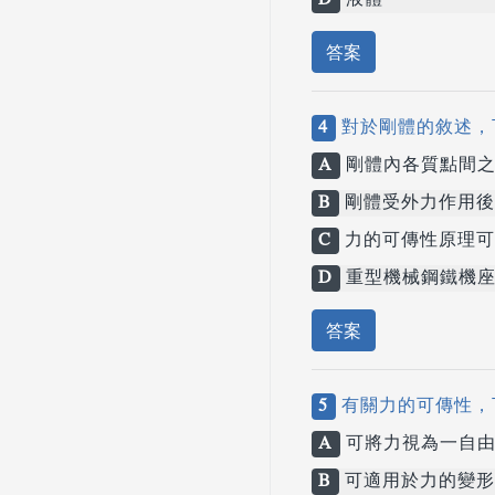
D
液體
答案
4
對於剛體的敘述，
A
剛體內各質點間之
B
剛體受外力作用後
C
力的可傳性原理可
D
重型機械鋼鐵機座
答案
5
有關力的可傳性，
A
可將力視為一自由
B
可適用於力的變形