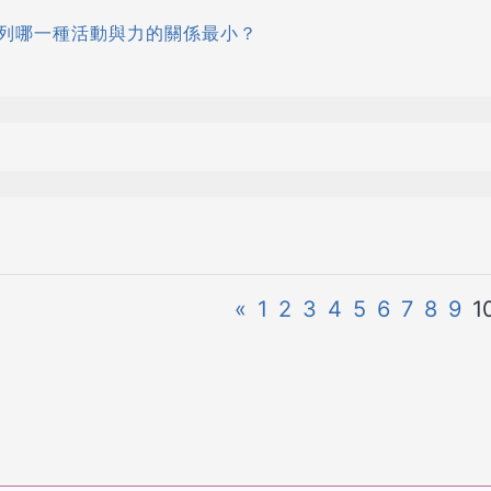
列哪一種活動與力的關係最小？
«
1
2
3
4
5
6
7
8
9
1