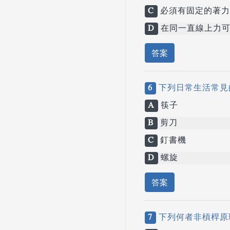
C
必須有固定的著力
D
在同一直線上力可
答案
6
下列日常生活常見
A
筷子
B
剪刀
C
釘書機
D
螺旋
答案
7
下列何者非槓桿原