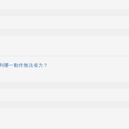
列哪一動作無法省力？
體