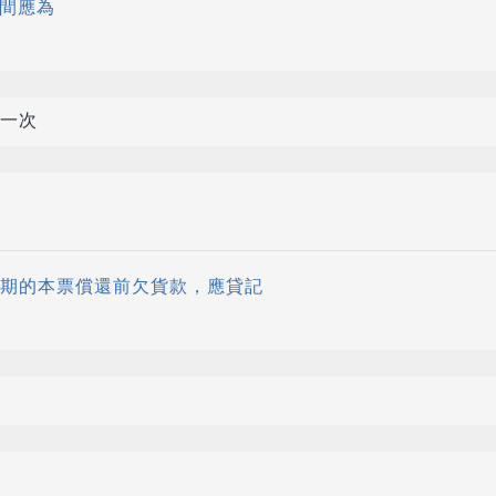
時間應為
一次
錄
0天期的本票償還前欠貨款，應貸記