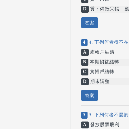
D
貸：備抵呆帳－應
答案
4
4. 下列何者得不
A
虛帳戶結清
B
本期損益結轉
C
實帳戶結轉
D
期末調整
答案
5
5. 下列何者不屬
A
發放股票股利