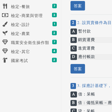
答案
檢定-餐旅
7
檢定-商業與管理
3
2
2. 設買賣條件
檢定-設計
1
A
暫付款
檢定-農業
2
B
銷貨運費
職業安全衛生操作類
7
C
進貨運費
檢定-其它
4
D
應付帳款
國家考試
2
答案
3
3. 採應計基礎下
A
借：呆帳
B
借：備抵呆帳－應
C
貸：呆帳