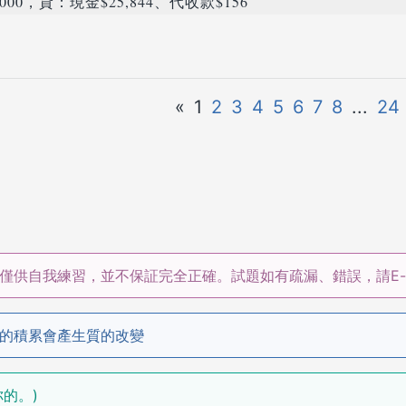
00，貸：現金$25,844、代收款$156
«
1
2
3
4
5
6
7
8
...
24
僅供自我練習，並不保証完全正確。試題如有疏漏、錯誤，請E-m
的積累會產生質的改變
聽你的。)