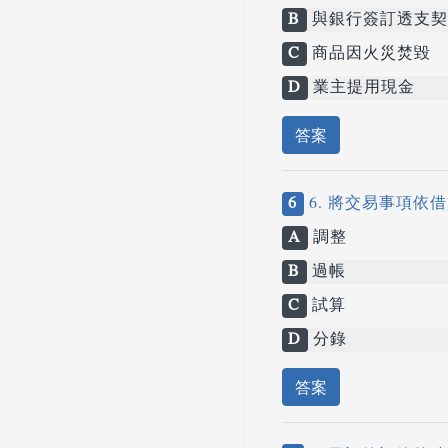
B
與銀行簽訂透支契
C
商品因火災焚毀
D
業主提用現金
答案
6
6. 將交易事項
A
調整
B
過帳
C
試算
D
分錄
答案