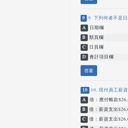
9
9. 下列何者不是
A
日期欄
B
類頁欄
C
日頁欄
D
會計項目欄
答案
10
10. 現付員工薪
A
借：應付帳款$26,0
B
借：薪資支出$26,0
C
借：薪資支出$26,0