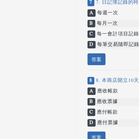
7
7. 日記簿記錄的
A
每週一次
B
每月一次
C
每一會計項目記錄
D
每筆交易隨即記
答案
8
8. 本商店開立1
A
應收帳款
B
應收票據
C
應付帳款
D
應付票據
答案