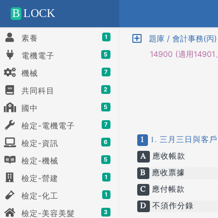
Positive SSL
B
LOCK
素養
1
題庫 / 會計事務(丙)
14900 (適用14901、1
電機電子
5
機械
7
共同科目
2
國中
5
檢定-電機電子
7
1
1. 三月三日與客
檢定-資訊
6
A
應收帳款
檢定-機械
5
B
應收票據
檢定-營建
1
C
應付帳款
檢定-化工
1
D
不須作分錄
檢定-美容美髮
3