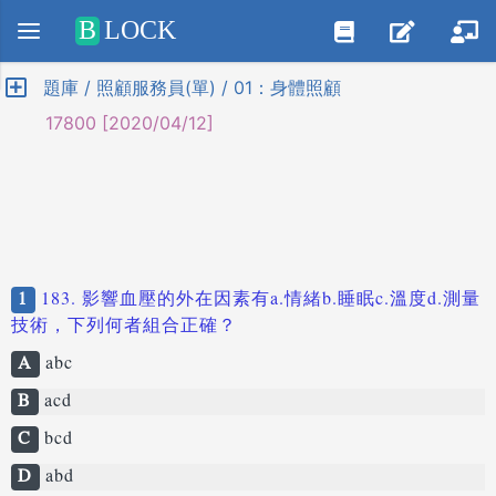
Positive SSL
B
LOCK
題庫 / 照顧服務員(單) / 01：身體照顧
17800 [2020/04/12]
1
183. 影響血壓的外在因素有a.情緒b.睡眠c.溫度d.測量
技術，下列何者組合正確？
A
abc
B
acd
C
bcd
D
abd