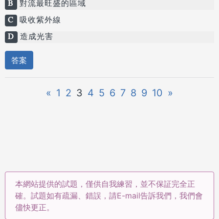
B
對流最旺盛的區域
C
吸收紫外線
D
造成光害
答案
«
1
2
3
4
5
6
7
8
9
10
»
本網站提供的試題，僅供自我練習，並不保証完全正
確。試題如有疏漏、錯誤，請E-mail告訴我們，我們會
儘快更正。