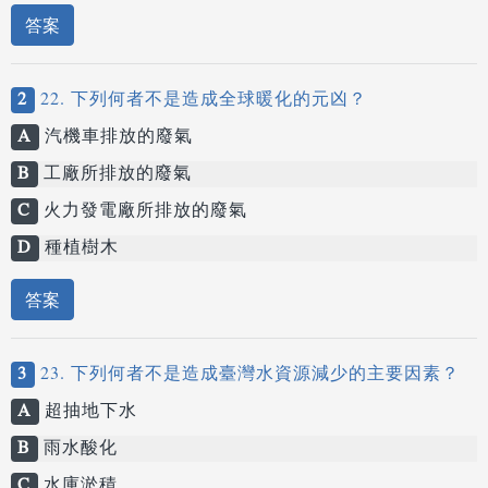
答案
2
22. 下列何者不是造成全球暖化的元凶？
A
汽機車排放的廢氣
B
工廠所排放的廢氣
C
火力發電廠所排放的廢氣
D
種植樹木
答案
3
23. 下列何者不是造成臺灣水資源減少的主要因素？
A
超抽地下水
B
雨水酸化
C
水庫淤積