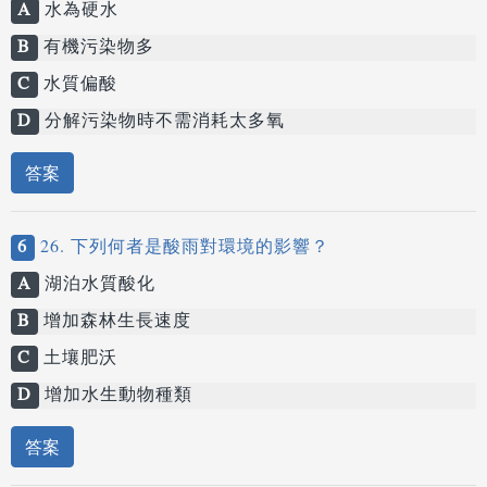
A
水為硬水
B
有機污染物多
C
水質偏酸
D
分解污染物時不需消耗太多氧
答案
6
26. 下列何者是酸雨對環境的影響？
A
湖泊水質酸化
B
增加森林生長速度
C
土壤肥沃
D
增加水生動物種類
答案