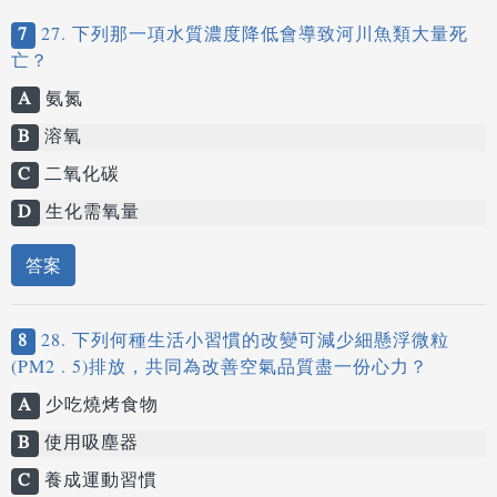
7
27. 下列那一項水質濃度降低會導致河川魚類大量死
亡？
A
氨氮
B
溶氧
C
二氧化碳
D
生化需氧量
答案
8
28. 下列何種生活小習慣的改變可減少細懸浮微粒
(PM2 . 5)排放，共同為改善空氣品質盡一份心力？
A
少吃燒烤食物
B
使用吸塵器
C
養成運動習慣