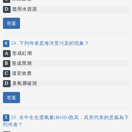
D
濫用水資源
答案
4
24. 下列何者是海洋受污染的現象？
A
形成紅潮
B
形成黑潮
C
溫室效應
D
臭氧層破洞
答案
5
25. 水中生化需氧量(BOD)愈高，其所代表的意義為下
列何者？