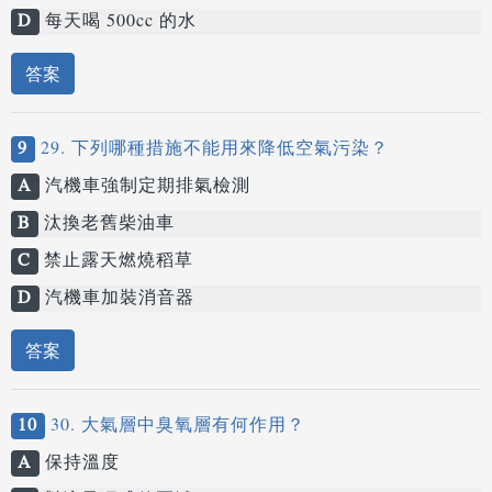
D
每天喝 500cc 的水
答案
9
29. 下列哪種措施不能用來降低空氣污染？
A
汽機車強制定期排氣檢測
B
汰換老舊柴油車
C
禁止露天燃燒稻草
D
汽機車加裝消音器
答案
10
30. 大氣層中臭氧層有何作用？
A
保持溫度