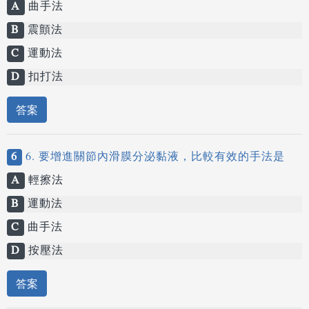
A
曲手法
B
震顫法
C
運動法
D
扣打法
答案
6
6. 要增進關節內滑膜分泌黏液，比較有效的手法是
A
輕擦法
B
運動法
C
曲手法
D
按壓法
答案