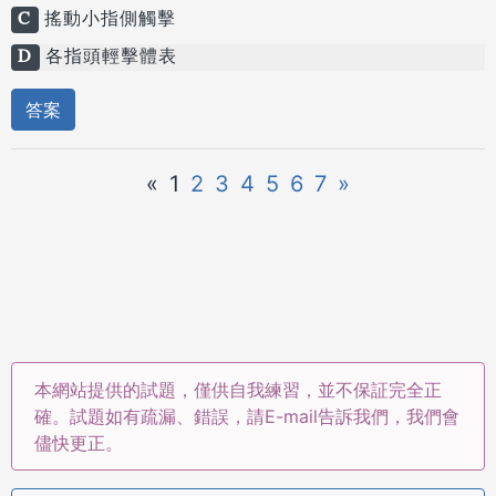
C
搖動小指側觸擊
D
各指頭輕擊體表
答案
«
1
2
3
4
5
6
7
»
本網站提供的試題，僅供自我練習，並不保証完全正
確。試題如有疏漏、錯誤，請E-mail告訴我們，我們會
儘快更正。