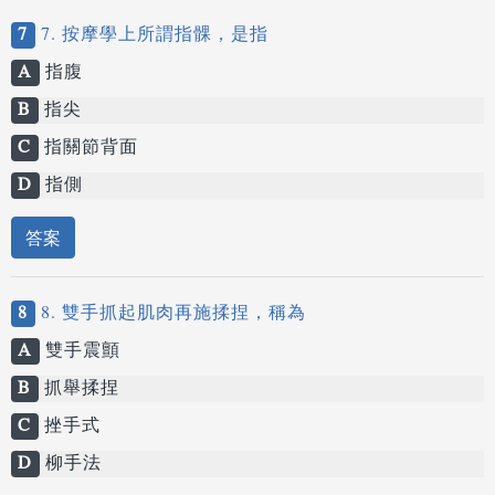
7
7. 按摩學上所謂指髁，是指
A
指腹
B
指尖
C
指關節背面
D
指側
答案
8
8. 雙手抓起肌肉再施揉捏，稱為
A
雙手震顫
B
抓舉揉捏
C
挫手式
D
柳手法