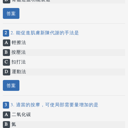
D
骨髓造血功能衰退
答案
2
2. 能促進肌膚新陳代謝的手法是
A
輕擦法
B
按壓法
C
扣打法
D
運動法
答案
3
3. 適當的按摩，可使局部需要量增加的是
A
二氧化碳
B
氮