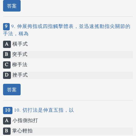
答案
9
9. 伸展拇指或四指觸擊體表，並迅速搖動指尖關節的
手法，稱為
A
橫手式
B
突手式
C
柳手法
D
挫手式
答案
10
10. 切打法是伸直五指，以
A
小指側扣打
B
掌心輕拍