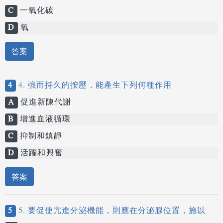
C
一氧化碳
D
氧
答案
4
4. 強而持久的按壓，能產生下列何種作用
A
促進新陳代謝
B
增進血液循環
C
抑制和鎮靜
D
活躍和興奮
答案
5
5. 要促使亢進分泌機能，則應在分泌腺位置，施以