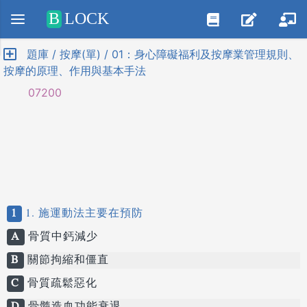
Positive SSL
B
LOCK
題庫 / 按摩(單) / 01：身心障礙福利及按摩業管理規則、
按摩的原理、作用與基本手法
07200
1
1. 施運動法主要在預防
A
骨質中鈣減少
B
關節拘縮和僵直
C
骨質疏鬆惡化