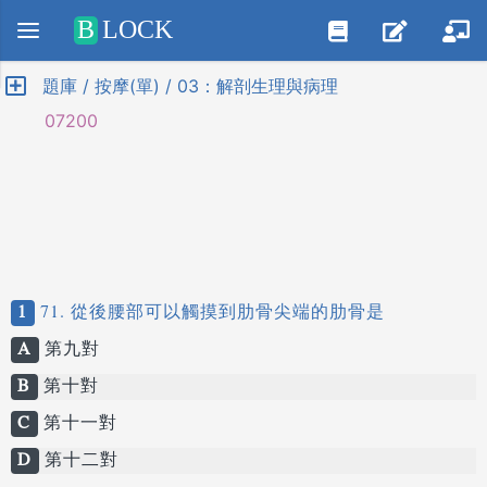
Positive SSL
B
LOCK
題庫 / 按摩(單) / 03：解剖生理與病理
07200
1
71. 從後腰部可以觸摸到肋骨尖端的肋骨是
A
第九對
B
第十對
C
第十一對
D
第十二對