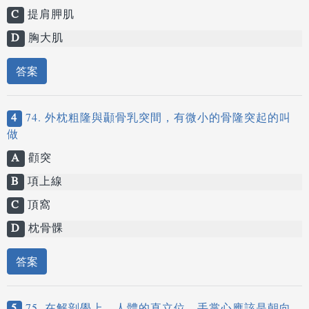
C
提肩胛肌
D
胸大肌
答案
4
74. 外枕粗隆與顳骨乳突間，有微小的骨隆突起的叫
做
A
顴突
B
項上線
C
頂窩
D
枕骨髁
答案