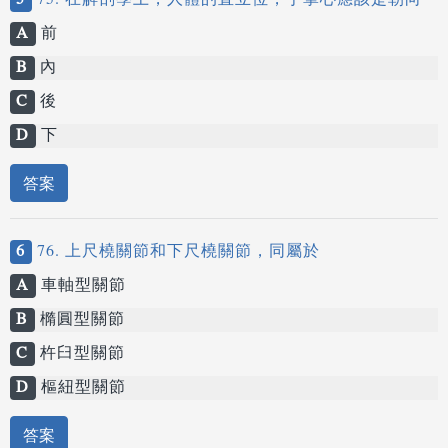
5
75. 在解剖學上，人體的直立位，手掌心應該是朝向
A
前
B
內
C
後
D
下
答案
6
76. 上尺橈關節和下尺橈關節，同屬於
A
車軸型關節
B
橢圓型關節
C
杵臼型關節
D
樞紐型關節
答案