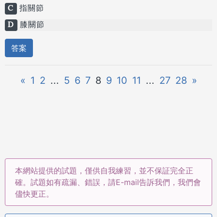
C
指關節
D
膝關節
答案
«
1
2
...
5
6
7
8
9
10
11
...
27
28
»
本網站提供的試題，僅供自我練習，並不保証完全正
確。試題如有疏漏、錯誤，請E-mail告訴我們，我們會
儘快更正。