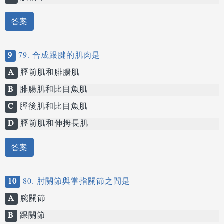
答案
9
79. 合成跟腱的肌肉是
A
脛前肌和腓腸肌
B
腓腸肌和比目魚肌
C
脛後肌和比目魚肌
D
脛前肌和伸拇長肌
答案
10
80. 肘關節與掌指關節之間是
A
腕關節
B
踝關節