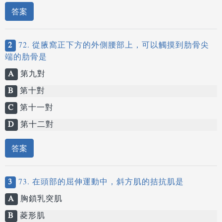
答案
2
72. 從腋窩正下方的外側腰部上，可以觸摸到肋骨尖
端的肋骨是
A
第九對
B
第十對
C
第十一對
D
第十二對
答案
3
73. 在頭部的屈伸運動中，斜方肌的拮抗肌是
A
胸鎖乳突肌
B
菱形肌