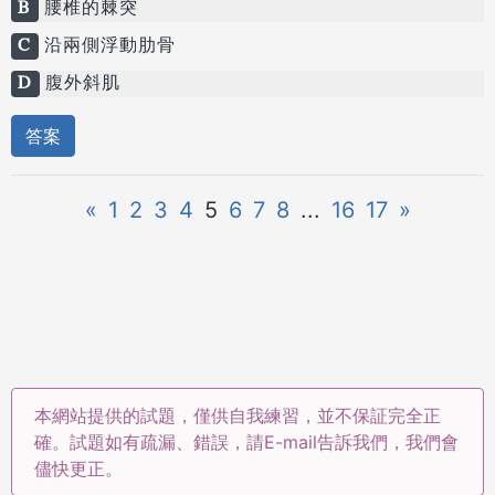
B
腰椎的棘突
C
沿兩側浮動肋骨
D
腹外斜肌
答案
«
1
2
3
4
5
6
7
8
...
16
17
»
本網站提供的試題，僅供自我練習，並不保証完全正
確。試題如有疏漏、錯誤，請E-mail告訴我們，我們會
儘快更正。