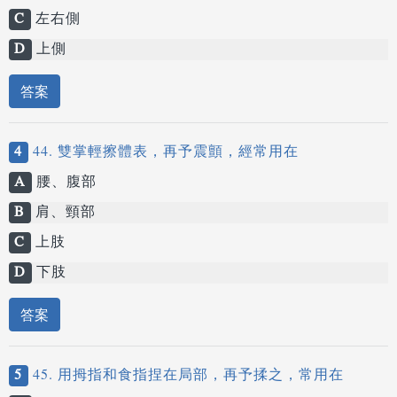
C
左右側
D
上側
答案
4
44. 雙掌輕擦體表，再予震顫，經常用在
A
腰、腹部
B
肩、頸部
C
上肢
D
下肢
答案
5
45. 用拇指和食指捏在局部，再予揉之，常用在