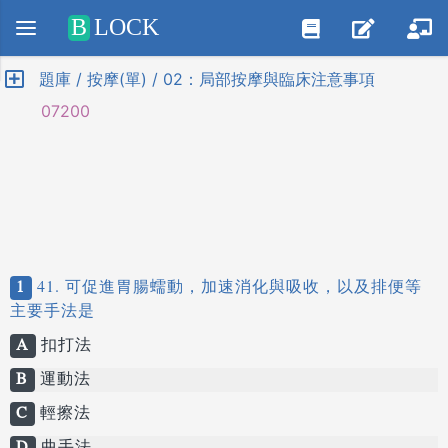
Positive SSL
B
LOCK
題庫 / 按摩(單) / 02：局部按摩與臨床注意事項
07200
1
41. 可促進胃腸蠕動，加速消化與吸收，以及排便等
主要手法是
A
扣打法
B
運動法
C
輕擦法