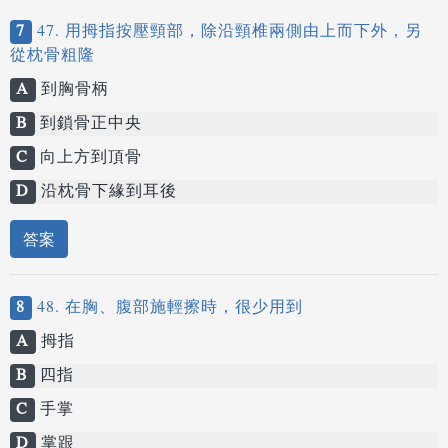
7
47. 用拇指按壓頸部，除沿頸椎兩側由上而下外，另
從枕骨粗隆
A
到胸骨柄
B
到鎖骨正中央
C
向上方到頂骨
D
沿枕骨下緣到耳後
答案
8
48. 在胸、腹部施輕擦時，很少用到
A
拇指
B
四指
C
手掌
D
掌跟