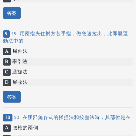
答案
9
49. 用兩指夾住對方各手指，做急速拉出，此即屬運
動法中的
A
屈伸法
B
牽引法
C
迴旋法
D
展收法
答案
10
50. 在腰部施各式的揉捏法和按壓法時，其部位是在
A
腰椎的兩側