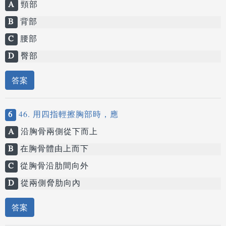
A
頸部
B
背部
C
腰部
D
臀部
答案
6
46. 用四指輕擦胸部時，應
A
沿胸骨兩側從下而上
B
在胸骨體由上而下
C
從胸骨沿肋間向外
D
從兩側脅肋向內
答案