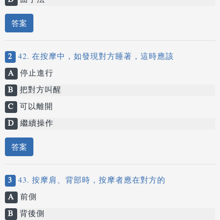
D
曲手法
答案
2
42. 在按摩中，如發現對方睡著，這時應該
A
停止進行
B
把對方叫醒
C
可以離開
D
繼續操作
答案
3
43. 按摩肩、背部時，按摩者應在對方的
A
前側
B
背後側