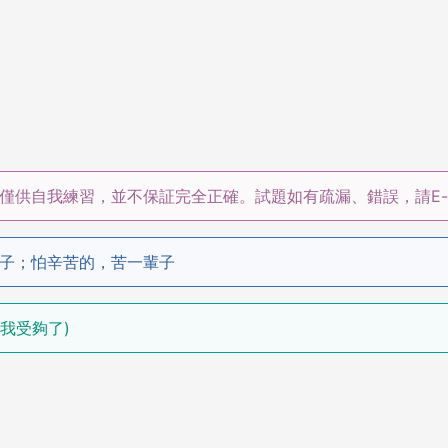
僅供自我練習，並不保証完全正確。試題如有疏漏、錯誤，請E-m
子；怕辛苦的，苦一輩子
h.(我受夠了)