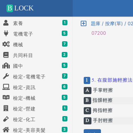
Positive SSL
B
LOCK
素養
1
題庫 / 按摩(單) /
07200
電機電子
5
機械
7
共同科目
2
國中
5
檢定-電機電子
7
1
5. 在腹部施輕擦
檢定-資訊
6
A
手掌輕擦
檢定-機械
5
B
指髁輕擦
檢定-營建
1
C
拇指輕擦
檢定-化工
1
D
手肘輕擦
檢定-美容美髮
3