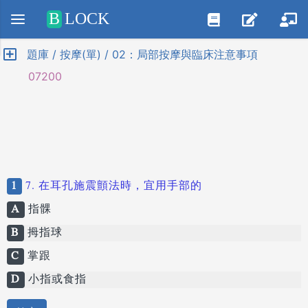
Positive SSL
B
LOCK
題庫 / 按摩(單) / 02：局部按摩與臨床注意事項
07200
1
7. 在耳孔施震顫法時，宜用手部的
A
指髁
B
拇指球
C
掌跟
D
小指或食指