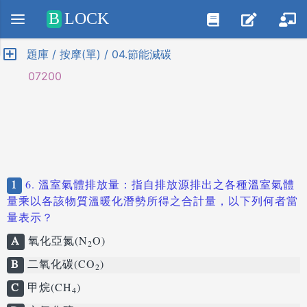
Positive SSL
B
LOCK
題庫 / 按摩(單) / 04.節能減碳
07200
1
6. 溫室氣體排放量：指自排放源排出之各種溫室氣體
量乘以各該物質溫暖化潛勢所得之合計量，以下列何者當
量表示？
A
氧化亞氮(N
O)
2
B
二氧化碳(CO
)
2
C
甲烷(CH
)
4