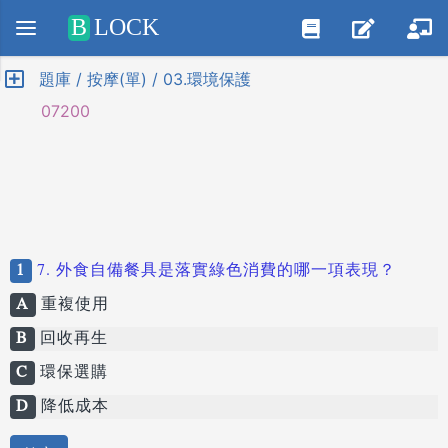
Positive SSL
B
LOCK
題庫 / 按摩(單) / 03.環境保護
07200
1
7. 外食自備餐具是落實綠色消費的哪一項表現？
A
重複使用
B
回收再生
C
環保選購
D
降低成本