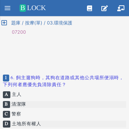
Positive SSL
B
LOCK
題庫 / 按摩(單) / 03.環境保護
07200
1
6. 飼主遛狗時，其狗在道路或其他公共場所便溺時，
下列何者應優先負清除責任？
A
主人
B
清潔隊
C
警察
D
土地所有權人