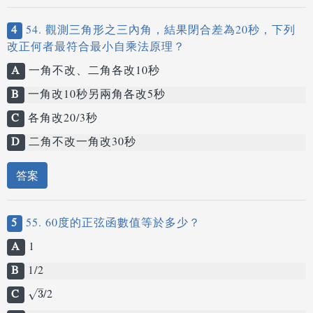
4
54. 觀測三角形之三內角，結果閉合差為20秒，下列
改正何者最符合最小自乘法原理？
A
一角不改、二角各改10秒
B
一角改10秒另兩角各改5秒
C
各角改20/3秒
D
二角不改一角改30秒
答案
5
55. 60度的正弦函數值等於多少？
A
1
B
1/2
–
C
/2
3
3
√