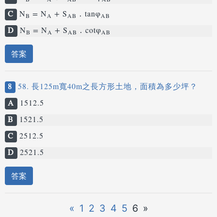
B
A
AB
AB
C
N
= N
+ S
．tanφ
B
A
AB
AB
D
N
= N
+ S
．cotφ
B
A
AB
AB
答案
8
58. 長125m寬40m之長方形土地，面積為多少坪？
A
1512.5
B
1521.5
C
2512.5
D
2521.5
答案
«
1
2
3
4
5
6
»