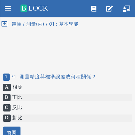
Positive SSL
B
LOCK
題庫 / 測量(丙) / 01：基本學能
1
51. 測量精度與標準誤差成何種關係？
A
相等
B
正比
C
反比
D
對比
答案