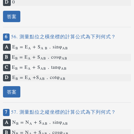
D
0
答案
6
56. 測量點位之橫坐標的計算公式為下列何式？
A
E
= E
+ S
．sinφ
B
A
A B
AB
B
E
= E
+ S
．cosφ
B
A
AB
AB
C
E
= E
+ S
．tanφ
B
A
AB
AB
D
E
= E
+S
．cotφ
B
A
AB
AB
答案
7
57. 測量點位之縱坐標的計算公式為下列何式？
A
N
= N
+ S
．sinφ
B
A
AB
AB
B
N
= N
+ S
．cosφ