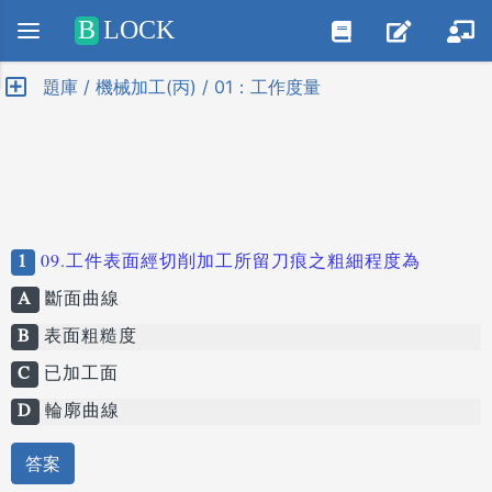
Positive SSL
B
LOCK
題庫 / 機械加工(丙) / 01：工作度量
1
09.工件表面經切削加工所留刀痕之粗細程度為
A
斷面曲線
B
表面粗糙度
C
已加工面
D
輪廓曲線
答案