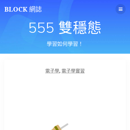
Skip
BLOCK
網誌
to
content
555 雙穩態
學習如何學習！
電子學
,
電子學實習