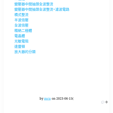
變壓器中間抽頭全波整流
變壓器中間抽頭全波整流+濾波電路
橋式整流
半波倍壓
全波倍壓
稽納二極體
電晶體
光敏電阻
達靈頓
放大器的分類
by
mcu
on 2023-06-15(
0