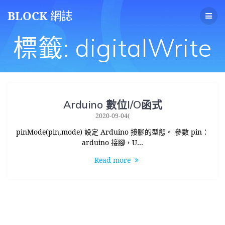
Skip
BLOCK
網誌
to
content
標籤:
digitalWrite
Arduino 數位I/O函式
2020-09-04(
pinMode(pin,mode) 設定 Arduino 接腳的型態。 參數 pin：
arduino 接腳，U…
Read more