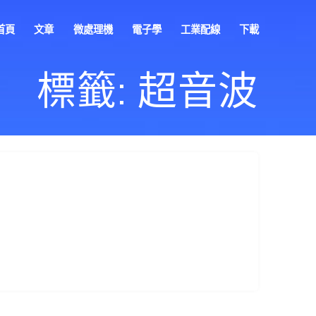
首頁
文章
微處理機
電子學
工業配線
下載
標籤:
超音波